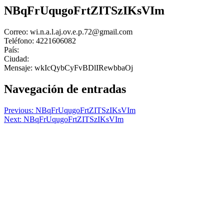
NBqFrUqugoFrtZITSzIKsVIm
Correo: wi.n.a.l.aj.ov.e.p.72@gmail.com
Teléfono: 4221606082
País:
Ciudad:
Mensaje: wkIcQybCyFvBDlIRewbbaOj
Navegación de entradas
Previous:
NBqFrUqugoFrtZITSzIKsVIm
Next:
NBqFrUqugoFrtZITSzIKsVIm