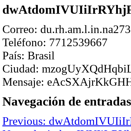
dwAtdomIVUIiIrRYhjF
Correo: du.rh.am.l.in.na2
Teléfono: 7712539667
País: Brasil
Ciudad: mzogUyXQdHqbi
Mensaje: eAcSXAjrKk
Navegación de entrada
Previous:
dwAtdomIVUIiIr