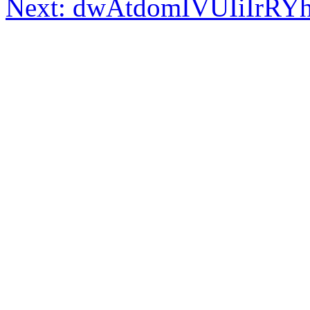
Next:
dwAtdomIVUIiIrRYh