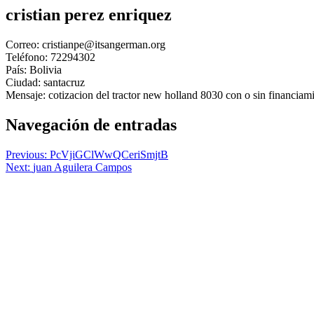
cristian perez enriquez
Correo: cristianpe@itsangerman.org
Teléfono: 72294302
País: Bolivia
Ciudad: santacruz
Mensaje: cotizacion del tractor new holland 8030 con o sin financiam
Navegación de entradas
Previous:
PcVjiGClWwQCeriSmjtB
Next:
juan Aguilera Campos